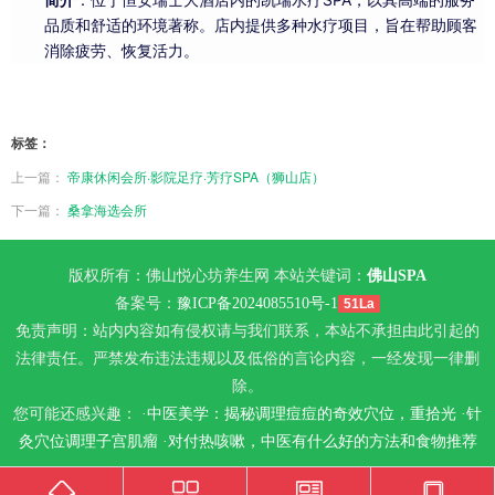
品质和舒适的环境著称。店内提供多种水疗项目，旨在帮助顾客
消除疲劳、恢复活力。
标签：
上一篇：
帝康休闲会所·影院足疗·芳疗SPA（狮山店）
下一篇：
桑拿海选会所
版权所有：佛山悦心坊养生网 本站关键词：
佛山SPA
备案号：
豫ICP备2024085510号-1
51La
免责声明：站内内容如有侵权请与我们联系，本站不承担由此引起的
法律责任。严禁发布违法违规以及低俗的言论内容，一经发现一律删
除。
您可能还感兴趣： ·
中医美学：揭秘调理痘痘的奇效穴位，重拾光
·
针
灸穴位调理子宫肌瘤
·
对付热咳嗽，中医有什么好的方法和食物推荐