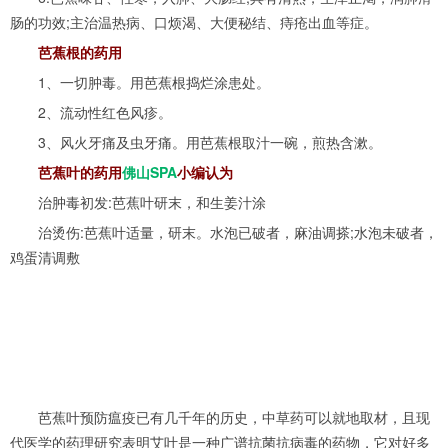
肠的功效;主治温热病、口烦渴、大便秘结、痔疮出血等症。
芭蕉根的药用
1、一切肿毒。用芭蕉根捣烂涂患处。
2、流动性红色风疹。
3、风火牙痛及虫牙痛。用芭蕉根取汁一碗，煎热含漱。
芭蕉叶的药用
佛山SPA
小编认为
治肿毒初发:芭蕉叶研末，和生姜汁涂
治烫伤:芭蕉叶适量，研末。水泡已破者，麻油调搽;水泡未破者，
鸡蛋清调敷
芭蕉叶预防瘟疫已有几千年的历史，中草药可以就地取材，且现
代医学的药理研究表明艾叶是一种广谱抗菌抗病毒的药物，它对好多