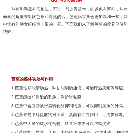
芭蕉和香蕉外形相似，不过一般比香蕉大，味道也有区别，从营
养学的角度来对比芭蕉和香蕉的话，芭蕉比香蕉会更加温和一些，其
中含有的膳食纤维也非常的丰富。下面我们来了解芭蕉的营养价值和
功效。
芭蕉的整体功效与作用
1.芭蕉性寒能清肠热，味甘能润肠通便，可治疗热病烦渴等症;
2.芭蕉能缓和胃酸的刺激，保护胃黏膜;
3.芭蕉中含血管紧张素转化酶抑制物质，可以抑制血压的升高;
4.芭蕉果肉甲醇提取物对细菌、真菌有抑制作用，可消炎解毒;
5.芭蕉中大量的碳水化合物、膳食纤维等可以防癌抗癌;
6.芭蕉味甘、性寒，入肺、大肠经;具有清热，生津止渴，润肺滑