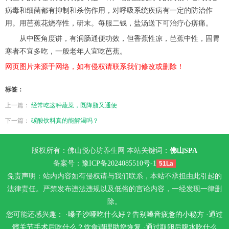
病毒和细菌都有抑制和杀伤作用，对呼吸系统疾病有一定的防治作
用。用芭蕉花烧存性，研末。每服二钱，盐汤送下可治疗心痹痛。
从中医角度讲，有润肠通便功效，但香蕉性凉，芭蕉中性，固胃
寒者不宜多吃，一般老年人宜吃芭蕉。
网页图片来源于网络，如有侵权请联系我们修改或删除！
标签：
上一篇：
经常吃这种蔬菜，既降脂又通便
下一篇：
碳酸饮料真的能解渴吗？
版权所有：佛山悦心坊养生网 本站关键词：
佛山SPA
备案号：
豫ICP备2024085510号-1
51La
免责声明：站内内容如有侵权请与我们联系，本站不承担由此引起的
法律责任。严禁发布违法违规以及低俗的言论内容，一经发现一律删
除。
您可能还感兴趣： ·
嗓子沙哑吃什么好？告别嗓音疲惫的小秘方
·
通过
髋关节手术后吃什么？饮食调理助您恢复
·
通过取卵后腹水吃什么