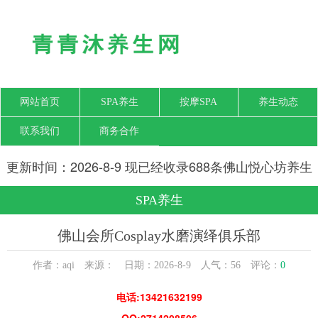
网站首页
SPA养生
按摩SPA
养生动态
联系我们
商务合作
更新时间：2026-8-9 现已经收录688条佛山悦心坊养生
网信息
SPA养生
佛山会所Cosplay水磨演绎俱乐部
作者：aqi 来源： 日期：2026-8-9 人气：
56
评论：
0
电话:13421632199
QQ:2714208506