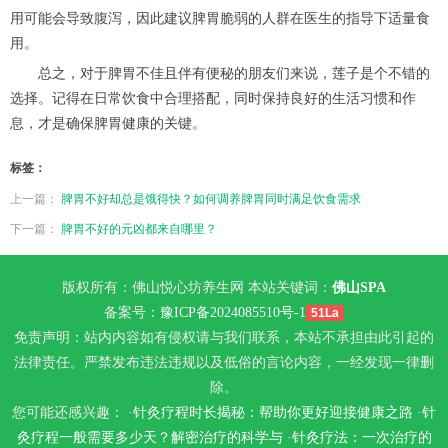
用可能会导致腹泻，因此建议脾胃脆弱的人群在医生的指导下适量食
用。
总之，对于脾胃不佳且伴有便秘的朋友们来说，莲子是个不错的
选择。记得在日常饮食中合理搭配，同时保持良好的生活习惯和作
息，才是确保脾胃健康的关键。
标签：
上一篇：
脾胃不好却总是饿得快？如何调养脾胃同时满足饮食需求
下一篇：
脾胃不好的元凶都来自哪里？
版权所有：佛山悦心坊养生网 本站关键词：
佛山SPA
备案号：
豫ICP备2024085510号-1
51La
免责声明：站内内容如有侵权请与我们联系，本站不承担由此引起的
法律责任。严禁发布违法违规以及低俗的言论内容，一经发现一律删
除。
您可能还感兴趣： ·
针灸疗程时长揭秘：帮助你更好迎接健康之路
·
针
灸疗程一般需要多少天？解密治疗的科学与
·
针灸疗法：一次治疗的