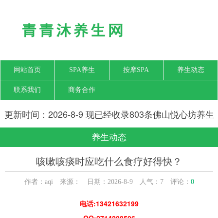
网站首页
SPA养生
按摩SPA
养生动态
联系我们
商务合作
更新时间：2026-8-9 现已经收录803条佛山悦心坊养生
网信息
养生动态
咳嗽咳痰时应吃什么食疗好得快？
作者：aqi 来源： 日期：2026-8-9 人气：
7
评论：
0
电话:13421632199
QQ:2714208506