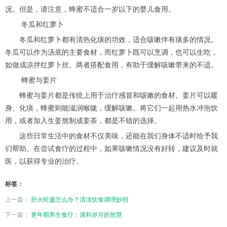
况。但是，请注意，蜂蜜不适合一岁以下的婴儿食用。
冬瓜和红萝卜
冬瓜和红萝卜都有清热化痰的功效，适合咳嗽伴有痰多的情况。
冬瓜可以作为汤底的主要食材，而红萝卜既可以烹调，也可以生吃，
如做成凉拌红萝卜丝。两者搭配食用，有助于缓解咳嗽带来的不适。
蜂蜜与姜片
蜂蜜与姜片都是传统上用于治疗感冒和咳嗽的食材。姜片可以暖
身、化痰，蜂蜜则能滋润喉咙，缓解咳嗽。将它们一起用热水冲泡饮
用，或者加入生姜熬制成姜茶，都是不错的选择。
这些日常生活中的食材不仅美味，还能在我们身体不适时给予我
们帮助。在尝试食疗的过程中，如果咳嗽情况没有好转，建议及时就
医，以获得专业的治疗。
标签：
上一篇：
肝火旺盛怎么办？清淡饮食调理妙招
下一篇：
更年期养生食疗：调和岁月的智慧